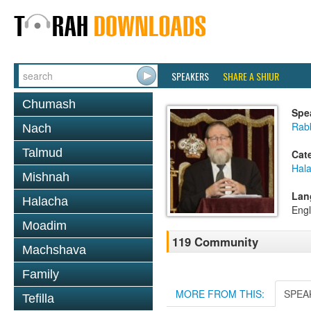
SPEAKERS
SHARE A SHIUR
Chumash
Spe
Rabb
Nach
Talmud
Cat
Hal
Mishnah
Lan
Halacha
Engl
Moadim
119 Community
Machshava
Family
MORE FROM THIS:
SPEA
Tefilla