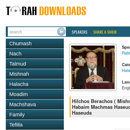
SPEAKERS
SHARE A SHIUR
Chumash
Spe
Rabb
Nach
Talmud
Cat
Hal
Mishnah
Lan
Halacha
Engl
Moadim
Hilchos Berachos ( Mis
Machshava
Habaim Machmas Haseuda
Haseuda
Family
Tefilla