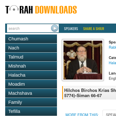
SPEAKERS
SHARE A SHIUR
Chumash
Spe
Rabb
Nach
Talmud
Cat
Hal
Mishnah
Lan
Halacha
Engl
Moadim
Hilchos Birchos Krias S
Machshava
5774)-Siman 66-67
Family
Tefilla
MORE FROM THIS:
SPEA