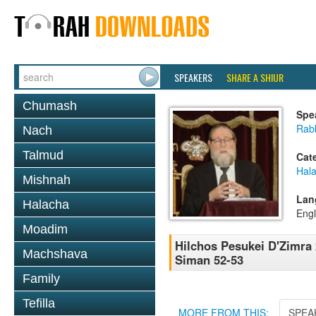
SPEAKERS
SHARE A SHIUR
Chumash
Spe
Rabb
Nach
Talmud
Cat
Hal
Mishnah
Lan
Halacha
Engl
Moadim
Hilchos Pesukei D'Zimra
Machshava
Siman 52-53
Family
Tefilla
MORE FROM THIS:
SPEA