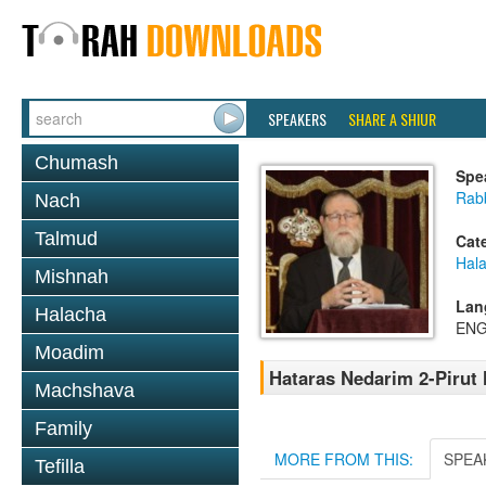
SPEAKERS
SHARE A SHIUR
Chumash
Spe
Rabb
Nach
Talmud
Cat
Hal
Mishnah
Lan
Halacha
ENG
Moadim
Hataras Nedarim 2-Pirut
Machshava
Family
MORE FROM THIS:
SPEA
Tefilla