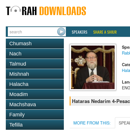
SPEAKERS
SHARE A SHIUR
Chumash
Spe
Rabb
Nach
Talmud
Cat
Hal
Mishnah
Lan
Halacha
ENG
Moadim
Hataras Nedarim 4-Pesac
Machshava
Family
MORE FROM THIS:
SPEA
Tefilla