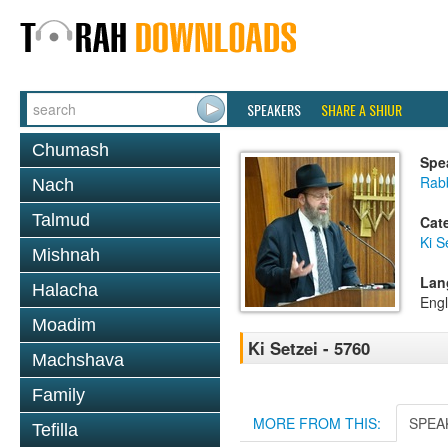
SPEAKERS
SHARE A SHIUR
Chumash
Spe
Rabb
Nach
Talmud
Cat
Ki S
Mishnah
Lan
Halacha
Engl
Moadim
Ki Setzei - 5760
Machshava
Family
MORE FROM THIS:
SPEA
Tefilla