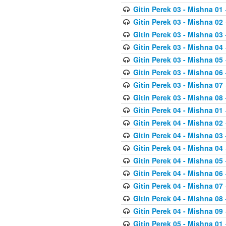
Gitin Perek 03 - Mishna 01
Gitin Perek 03 - Mishna 02
Gitin Perek 03 - Mishna 03
Gitin Perek 03 - Mishna 04
Gitin Perek 03 - Mishna 05
Gitin Perek 03 - Mishna 06
Gitin Perek 03 - Mishna 07
Gitin Perek 03 - Mishna 08
Gitin Perek 04 - Mishna 01
Gitin Perek 04 - Mishna 02
Gitin Perek 04 - Mishna 03
Gitin Perek 04 - Mishna 04
Gitin Perek 04 - Mishna 05
Gitin Perek 04 - Mishna 06
Gitin Perek 04 - Mishna 07
Gitin Perek 04 - Mishna 08
Gitin Perek 04 - Mishna 09
Gitin Perek 05 - Mishna 01