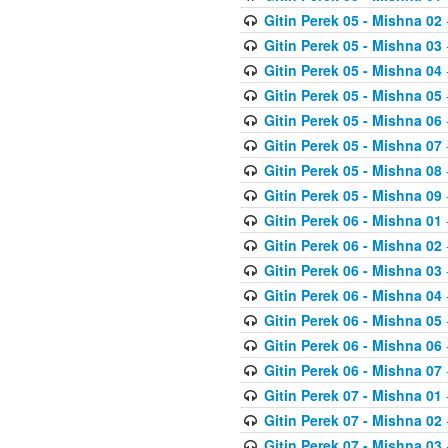
Gitin Perek 05 - Mishna 02
Gitin Perek 05 - Mishna 03
Gitin Perek 05 - Mishna 04
Gitin Perek 05 - Mishna 05
Gitin Perek 05 - Mishna 06
Gitin Perek 05 - Mishna 07
Gitin Perek 05 - Mishna 08
Gitin Perek 05 - Mishna 09
Gitin Perek 06 - Mishna 01
Gitin Perek 06 - Mishna 02
Gitin Perek 06 - Mishna 03
Gitin Perek 06 - Mishna 04
Gitin Perek 06 - Mishna 05
Gitin Perek 06 - Mishna 06
Gitin Perek 06 - Mishna 07
Gitin Perek 07 - Mishna 01
Gitin Perek 07 - Mishna 02
Gitin Perek 07 - Mishna 03