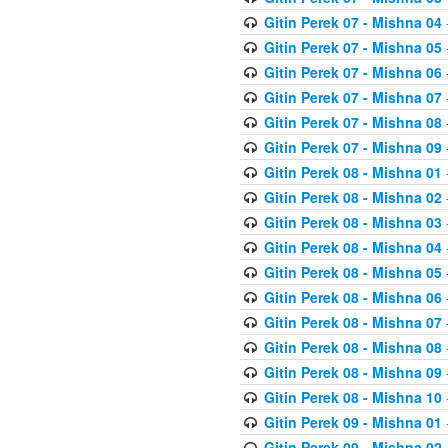
Gitin Perek 07 - Mishna 04
Gitin Perek 07 - Mishna 05
Gitin Perek 07 - Mishna 06
Gitin Perek 07 - Mishna 07
Gitin Perek 07 - Mishna 08
Gitin Perek 07 - Mishna 09
Gitin Perek 08 - Mishna 01
Gitin Perek 08 - Mishna 02
Gitin Perek 08 - Mishna 03
Gitin Perek 08 - Mishna 04
Gitin Perek 08 - Mishna 05
Gitin Perek 08 - Mishna 06
Gitin Perek 08 - Mishna 07
Gitin Perek 08 - Mishna 08
Gitin Perek 08 - Mishna 09
Gitin Perek 08 - Mishna 10
Gitin Perek 09 - Mishna 01
Gitin Perek 09 - Mishna 02