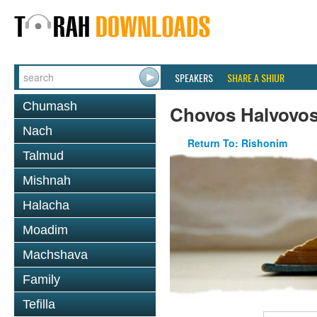
SPEAKERS
SHARE A SHIUR
Chumash
Chovos Halvovo
Nach
Return To: Rishonim
Talmud
Mishnah
Halacha
Moadim
Machshava
Family
Tefilla