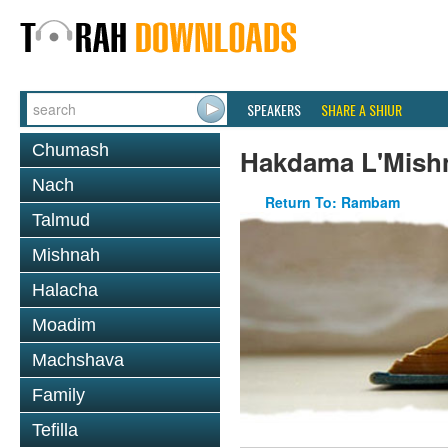
SPEAKERS
SHARE A SHIUR
Chumash
Hakdama L'Mish
Nach
Return To: Rambam
Talmud
Mishnah
Halacha
Moadim
Machshava
Family
Tefilla