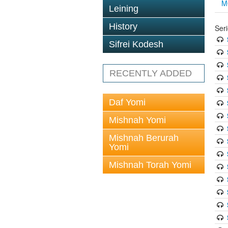
M
Leining
History
Ser
Sifrei Kodesh
RECENTLY ADDED
Daf Yomi
Mishnah Yomi
Mishnah Berurah
Yomi
Mishnah Torah Yomi