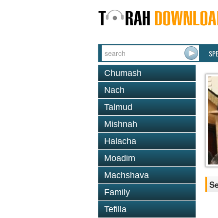
SP
Chumash
Nach
Talmud
Mishnah
Halacha
Moadim
Machshava
Se
Family
Tefilla