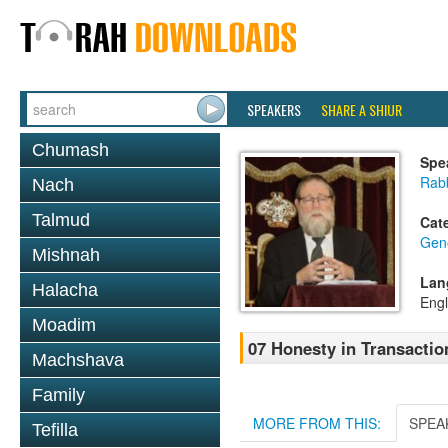
SPEAKERS
SHARE A SHIUR
Chumash
Spe
Rabb
Nach
Talmud
Cat
Gen
Mishnah
Lan
Halacha
Engl
Moadim
07 Honesty in Transactio
Machshava
Family
MORE FROM THIS:
SPEA
Tefilla