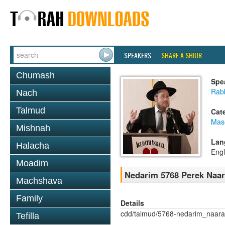
SPEAKERS
SHARE A SHIUR
Chumash
Spe
Rabb
Nach
Talmud
Cat
Mas
Mishnah
Lan
Halacha
Engl
Moadim
Nedarim 5768 Perek Naar
Machshava
Family
Details
cdd/talmud/5768-nedarim_naara
Tefilla