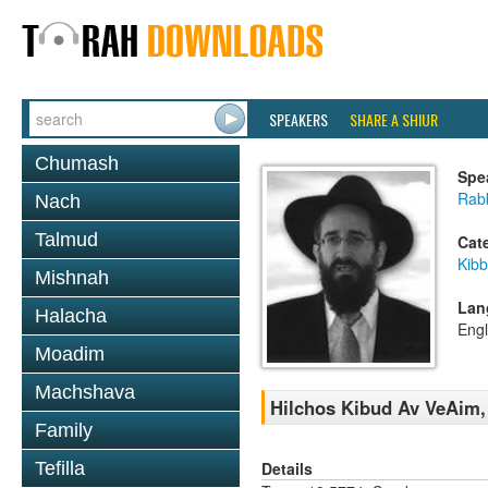
SPEAKERS
SHARE A SHIUR
Chumash
Spe
Rabb
Nach
Talmud
Cat
Kib
Mishnah
Lan
Halacha
Engl
Moadim
Machshava
Hilchos Kibud Av VeAim,
Family
Details
Tefilla