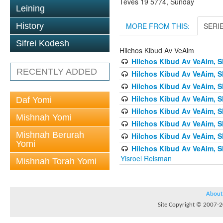
Teves 19 5774, Sunday
Leining
MORE FROM THIS:
SERI
History
Sifrei Kodesh
Hilchos Kibud Av VeAim
Hilchos Kibud Av VeAim, S
RECENTLY ADDED
Hilchos Kibud Av VeAim, S
Hilchos Kibud Av VeAim, S
Hilchos Kibud Av VeAim, S
Daf Yomi
Hilchos Kibud Av VeAim, S
Mishnah Yomi
Hilchos Kibud Av VeAim, S
Mishnah Berurah
Hilchos Kibud Av VeAim, S
Yomi
Hilchos Kibud Av VeAim, Sh
Yisroel Reisman
Mishnah Torah Yomi
About
Site Copyright © 2007-20