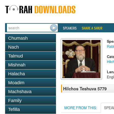
SPEAKERS
SHARE A SHIUR
Chumash
Spe
Rabb
Nach
Talmud
Cat
Hilc
Mishnah
Lan
Halacha
Engl
Moadim
Hilchos Teshuva 5779
Machshava
Family
MORE FROM THIS:
SPEA
Tefilla