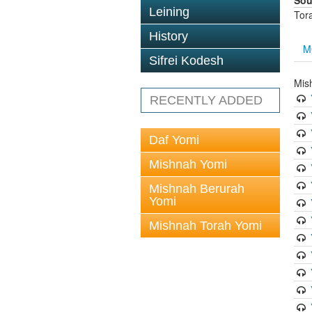
Sou
Leining
Tor
History
M
Sifrei Kodesh
Mis
RECENTLY ADDED
Daf Yomi
Mishnah Yomi
Mishnah Berurah
Yomi
Mishnah Torah Yomi