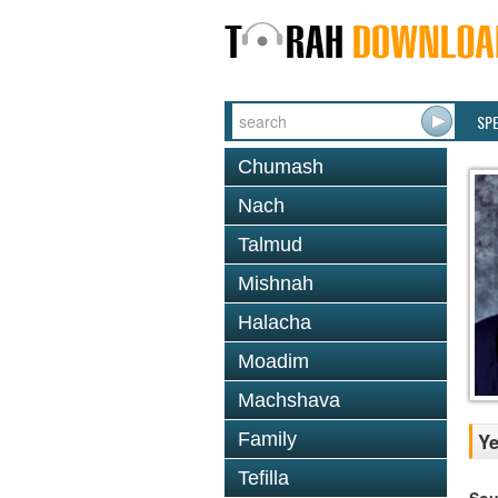
SP
Chumash
Nach
Talmud
Mishnah
Halacha
Moadim
Machshava
Family
Ye
Tefilla