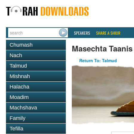
SPEAKERS
SHARE A SHIUR
Chumash
Masechta Taanis
Nach
Return To: Talmud
Talmud
Mishnah
Halacha
Moadim
Machshava
Family
Tefilla