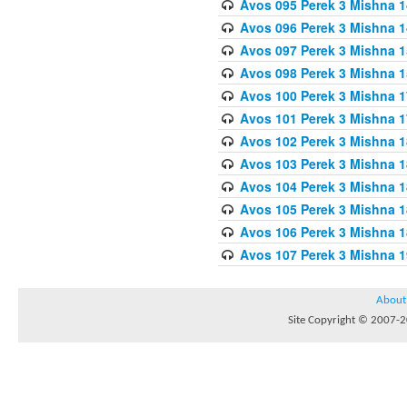
Avos 095 Perek 3 Mishna 14
Avos 096 Perek 3 Mishna 14
Avos 097 Perek 3 Mishna 15
Avos 098 Perek 3 Mishna 15
Avos 100 Perek 3 Mishna 17
Avos 101 Perek 3 Mishna 17
Avos 102 Perek 3 Mishna 18
Avos 103 Perek 3 Mishna 18
Avos 104 Perek 3 Mishna 18
Avos 105 Perek 3 Mishna 18
Avos 106 Perek 3 Mishna 18
Avos 107 Perek 3 Mishna 19
About
Site Copyright © 2007-20