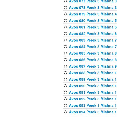
Avos 077 Perek 3 Mishna 3 
Avos 078 Perek 3 Mishna 3 
Avos 079 Perek 3 Mishna 4
Avos 080 Perek 3 Mishna 5 
Avos 081 Perek 3 Mishna 5 
Avos 082 Perek 3 Mishna 6
Avos 083 Perek 3 Mishna 7 
Avos 084 Perek 3 Mishna 7 
Avos 085 Perek 3 Mishna 8 
Avos 086 Perek 3 Mishna 8 
Avos 087 Perek 3 Mishna 9
Avos 088 Perek 3 Mishna 1
Avos 089 Perek 3 Mishna 11
Avos 090 Perek 3 Mishna 11
Avos 091 Perek 3 Mishna 1
Avos 092 Perek 3 Mishna 1
Avos 093 Perek 3 Mishna 14
Avos 094 Perek 3 Mishna 14