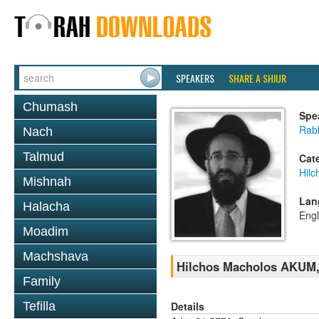
SPEAKERS
SHARE A SHIUR
Chumash
Spe
Rabb
Nach
Talmud
Cat
Hilc
Mishnah
Lan
Halacha
Engl
Moadim
Machshava
Hilchos Macholos AKUM, 
Family
Details
Tefilla