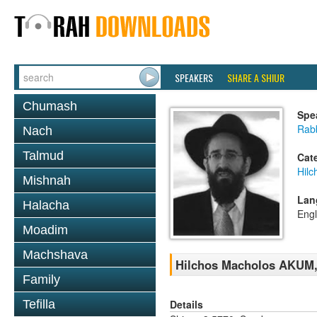
SPEAKERS
SHARE A SHIUR
Chumash
Spe
Rabb
Nach
Talmud
Cat
Hilc
Mishnah
Lan
Halacha
Engl
Moadim
Machshava
Hilchos Macholos AKUM, 
Family
Details
Tefilla