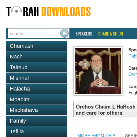
SPEAKERS
SHARE A SHIUR
Chumash
Spe
Rabb
Nach
Talmud
Cat
Orc
Mishnah
Lan
Halacha
Engl
Moadim
Orchos Chaim L'HaRosh C
Machshava
and care for others
Family
Tefilla
MORE FROM THIS:
SERI