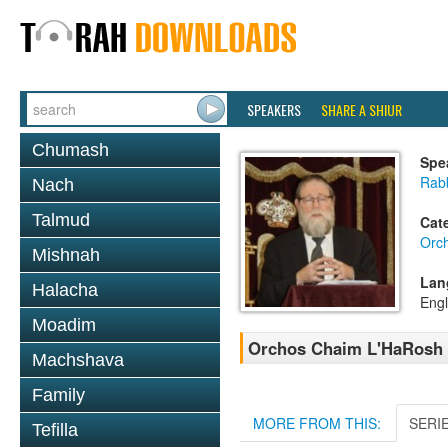
SPEAKERS
SHARE A SHIUR
Chumash
Spe
Rabb
Nach
Talmud
Cat
Orc
Mishnah
Lan
Halacha
Engl
Moadim
Orchos Chaim L'HaRosh C
Machshava
Family
MORE FROM THIS:
SERI
Tefilla