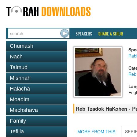
SPEAKERS
SHARE A SHIUR
Chumash
Spe
Rab
Nach
Talmud
Cat
Reb
Mishnah
Lan
Halacha
Engl
Moadim
Reb Tzadok HaKohen - Pa
Machshava
Family
Tefilla
MORE FROM THIS:
SERI