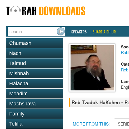
SPEAKERS
SHARE A SHIUR
Chumash
Spe
Rab
Nach
Talmud
Cat
Reb
Mishnah
Lan
Halacha
Engl
Moadim
Reb Tzadok HaKohen - Pa
Machshava
Family
Tefilla
MORE FROM THIS:
SERI