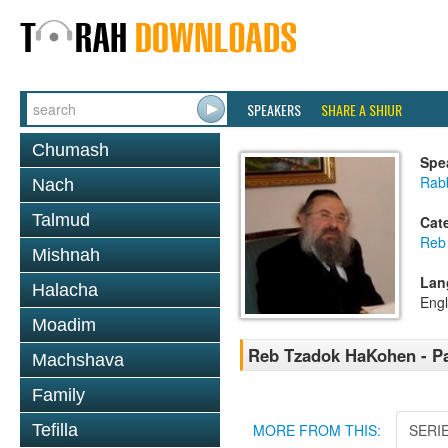
SPEAKERS
SHARE A SHIUR
Chumash
Spe
Rab
Nach
Talmud
Cat
Reb
Mishnah
Lan
Halacha
Engl
Moadim
Reb Tzadok HaKohen - Pa
Machshava
Family
Tefilla
MORE FROM THIS:
SERI