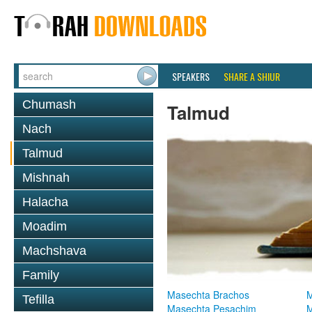
SPEAKERS
SHARE A SHIUR
Chumash
Talmud
Nach
Talmud
Mishnah
Halacha
Moadim
Machshava
Family
Masechta Brachos
M
Tefilla
Masechta Pesachim
M