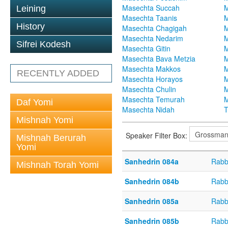
Masechta Succah
M
Leining
Masechta Taanis
M
History
Masechta Chagigah
M
Masechta Nedarim
M
Sifrei Kodesh
Masechta Gitin
M
Masechta Bava Metzia
M
Masechta Makkos
M
RECENTLY ADDED
Masechta Horayos
M
Masechta Chulin
M
Masechta Temurah
M
Daf Yomi
Masechta Nidah
T
Mishnah Yomi
Speaker Filter Box:
Mishnah Berurah
Yomi
Sanhedrin 084a
Rabb
Mishnah Torah Yomi
Sanhedrin 084b
Rabb
Sanhedrin 085a
Rabb
Sanhedrin 085b
Rabb