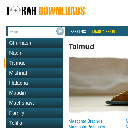
SPEAKERS
SHARE A SHIUR
Chumash
Talmud
Nach
Talmud
Mishnah
Halacha
Moadim
Machshava
Family
Masechta Brachos
M
Tefilla
Masechta Pesachim
M