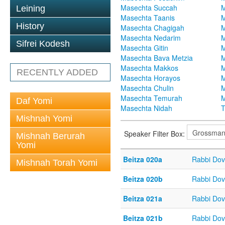
Masechta Succah
M
Leining
Masechta Taanis
M
History
Masechta Chagigah
M
Masechta Nedarim
M
Sifrei Kodesh
Masechta Gitin
M
Masechta Bava Metzia
M
Masechta Makkos
M
RECENTLY ADDED
Masechta Horayos
M
Masechta Chulin
M
Masechta Temurah
M
Daf Yomi
Masechta Nidah
T
Mishnah Yomi
Speaker Filter Box:
Mishnah Berurah
Yomi
Beitza 020a
Rabbi Do
Mishnah Torah Yomi
Beitza 020b
Rabbi Do
Beitza 021a
Rabbi Do
Beitza 021b
Rabbi Do