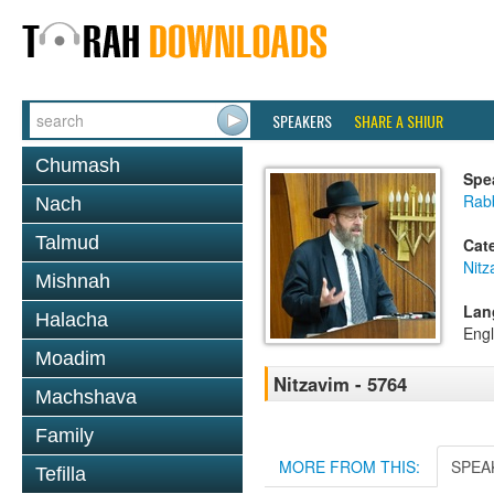
SPEAKERS
SHARE A SHIUR
Chumash
Spe
Rabb
Nach
Talmud
Cat
Nitz
Mishnah
Lan
Halacha
Engl
Moadim
Nitzavim - 5764
Machshava
Family
MORE FROM THIS:
SPEA
Tefilla