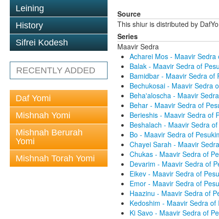
Leining
Source
This shiur is distributed by DafY
History
Series
Sifrei Kodesh
Maavir Sedra
Acharei Mos - Maavir Sedra
Balak - Maavir Sedra of Pe
RECENTLY ADDED
Bamidbar - Maavir Sedra of
Bechukosai - Maavir Sedra 
Beha'aloscha - Maavir Sedr
Daf Yomi
Behar - Maavir Sedra of Pe
Berieshis - Maavir Sedra of
Mishnah Yomi
Beshalach - Maavir Sedra o
Mishnah Berurah
Bo - Maavir Sedra of Pesuk
Yomi
Chayei Sarah - Maavir Sedr
Chukas - Maavir Sedra of P
Mishnah Torah Yomi
Devarim - Maavir Sedra of 
Eikev - Maavir Sedra of Pes
Emor - Maavir Sedra of Pes
Haazinu - Maavir Sedra of 
Kedoshim - Maavir Sedra of
Ki Savo - Maavir Sedra of 