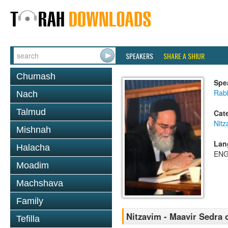
SPEAKERS
SHARE A SHIUR
Chumash
Spe
Rab
Nach
Talmud
Cat
Nitz
Mishnah
Lan
Halacha
ENG
Moadim
Machshava
Family
Nitzavim - Maavir Sedra 
Tefilla