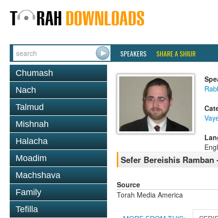
SPEAKERS
SHARE A SHIUR
Chumash
Spe
Rabb
Nach
Talmud
Cat
Vaye
Mishnah
Lan
Halacha
Engl
Moadim
Sefer Bereishis Ramban -
Machshava
Source
Family
Torah Media America
Tefilla