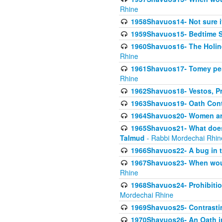
Rhine
1958Shavuos14- Not sure i
1959Shavuos15- Bedtime Sh
1960Shavuos16- The Holin
Rhine
1961Shavuos17- Tomey per
Rhine
1962Shavuos18- Vestos, Pro
1963Shavuos19- Oath Cont
1964Shavuos20- Women ar
1965Shavuos21- What does 
Talmud
- Rabbi Mordechai Rhin
1966Shavuos22- A bug in t
1967Shavuos23- When woul
Rhine
1968Shavuos24- Prohibition
Mordechai Rhine
1969Shavuos25- Contrasti
1970Shavuos26- An Oath in