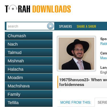
SPEAKERS
SHARE A SHIUR
Chumash
Spe
Rab
Nach
Talmud
Cat
Mas
Mishnah
Lan
Halacha
Engl
Moadim
1967Shavuos23- When wou
forbidenness
Machshava
Family
MORE FROM THIS:
SERI
Tefilla