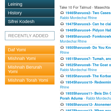
Leining
Take 10 For Talmud - Masechta
1946Shavuos2- Two Cases T
History
Rabbi Mordechai Rhine
Sifrei Kodesh
1947Shavuos3- Can he clai
1948Shavuos4- Pidyon Ha
RECENTLY ADDED
1949Shavuos5- Foreknowled
Mordechai Rhine
1950Shavuos6- Do You Kno
Daf Yomi
Rhine
Mishnah Yomi
1951Shavuos7- Tumah, and
1952Shavuos8- The Goat of
Mishnah Berurah
Rabbi Mordechai Rhine
Yomi
1953Shavuos9- The Korban
Mishnah Torah Yomi
1954Shavuos10- Redeeming
Rhine
1955Shavuos11- Beis Din Co
Porah Aduma
- Rabbi Mordecha
1956Shavuos12- Atonement
1957Shavuos13- When woul