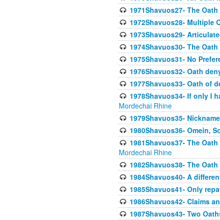
1971Shavuos27- The Oath N
1972Shavuos28- Multiple O
1973Shavuos29- Articulate
1974Shavuos30- The Oath 
1975Shavuos31- No Preferen
1976Shavuos32- Oath denyi
1977Shavuos33- Oath of den
1978Shavuos34- If only I 
Mordechai Rhine
1979Shavuos35- Nicknames
1980Shavuos36- Omein, So
1981Shavuos37- The Oath of
Mordechai Rhine
1982Shavuos38- The Oath of
1984Shavuos40- A different
1985Shavuos41- Only repay
1986Shavuos42- Claims and
1987Shavuos43- Two Oaths,