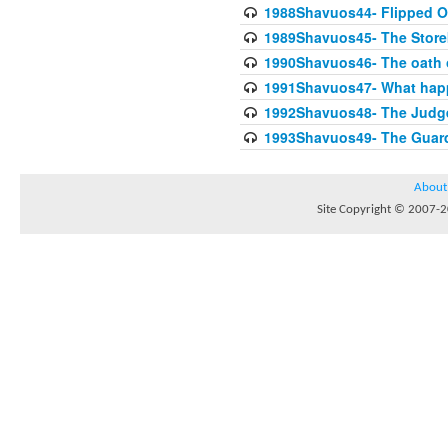
1988Shavuos44- Flipped Oa
1989Shavuos45- The Storek
1990Shavuos46- The oath o
1991Shavuos47- What happe
1992Shavuos48- The Judge 
1993Shavuos49- The Guardi
About
Site Copyright © 2007-20