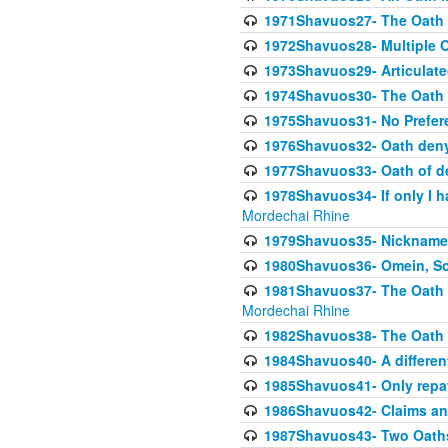
1971Shavuos27- The Oath N
1972Shavuos28- Multiple O
1973Shavuos29- Articulate
1974Shavuos30- The Oath 
1975Shavuos31- No Preferen
1976Shavuos32- Oath denyi
1977Shavuos33- Oath of den
1978Shavuos34- If only I 
Mordechai Rhine
1979Shavuos35- Nicknames
1980Shavuos36- Omein, So
1981Shavuos37- The Oath of
Mordechai Rhine
1982Shavuos38- The Oath of
1984Shavuos40- A different
1985Shavuos41- Only repay
1986Shavuos42- Claims and
1987Shavuos43- Two Oaths,