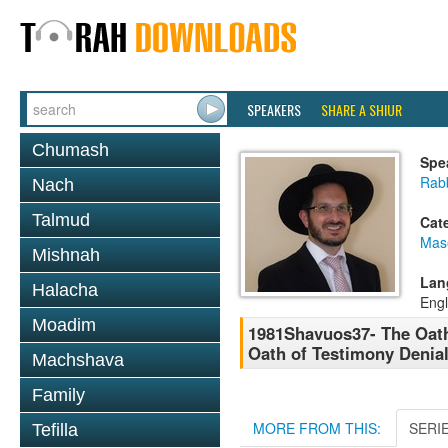
SPEAKERS
SHARE A SHIUR
Chumash
Spe
Rab
Nach
Talmud
Cat
Mas
Mishnah
Lan
Halacha
Engl
Moadim
1981Shavuos37- The Oath 
Oath of Testimony Denia
Machshava
Family
MORE FROM THIS:
SERI
Tefilla