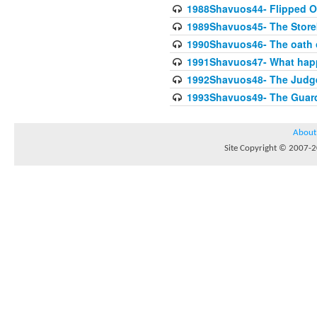
1988Shavuos44- Flipped Oa
1989Shavuos45- The Storek
1990Shavuos46- The oath o
1991Shavuos47- What happe
1992Shavuos48- The Judge 
1993Shavuos49- The Guardi
About
Site Copyright © 2007-20