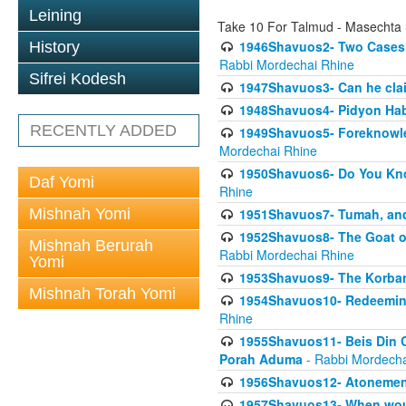
Leining
Take 10 For Talmud - Masechta
1946Shavuos2- Two Cases T
History
Rabbi Mordechai Rhine
Sifrei Kodesh
1947Shavuos3- Can he clai
1948Shavuos4- Pidyon Ha
RECENTLY ADDED
1949Shavuos5- Foreknowled
Mordechai Rhine
1950Shavuos6- Do You Kno
Daf Yomi
Rhine
Mishnah Yomi
1951Shavuos7- Tumah, and
1952Shavuos8- The Goat of
Mishnah Berurah
Rabbi Mordechai Rhine
Yomi
1953Shavuos9- The Korban
Mishnah Torah Yomi
1954Shavuos10- Redeeming
Rhine
1955Shavuos11- Beis Din Co
Porah Aduma
- Rabbi Mordecha
1956Shavuos12- Atonement
1957Shavuos13- When woul