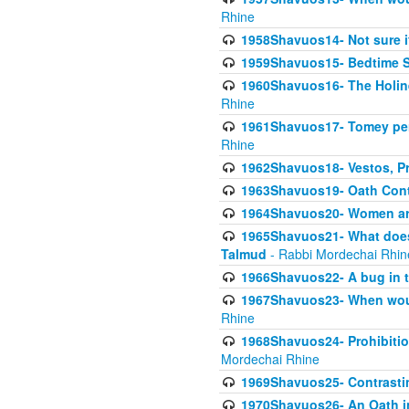
Rhine
1958Shavuos14- Not sure i
1959Shavuos15- Bedtime Sh
1960Shavuos16- The Holin
Rhine
1961Shavuos17- Tomey per
Rhine
1962Shavuos18- Vestos, Pro
1963Shavuos19- Oath Cont
1964Shavuos20- Women ar
1965Shavuos21- What does 
Talmud
- Rabbi Mordechai Rhin
1966Shavuos22- A bug in t
1967Shavuos23- When woul
Rhine
1968Shavuos24- Prohibition
Mordechai Rhine
1969Shavuos25- Contrasti
1970Shavuos26- An Oath in