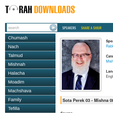
SPEAKERS
SHARE A SHIUR
Chumash
Spe
Rabb
Nach
Talmud
Cat
Mis
Mishnah
Lan
Halacha
Engl
Moadim
Machshava
Family
Sota Perek 03 - Mishna 0
Tefilla