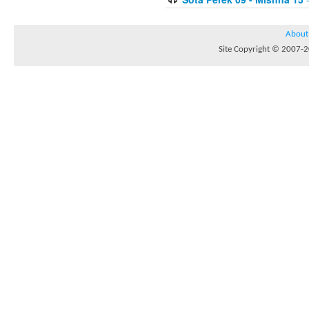
About
Site Copyright © 2007-20