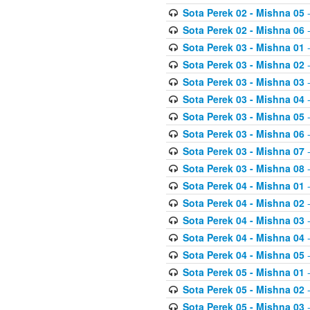
Sota Perek 02 - Mishna 05
-
Sota Perek 02 - Mishna 06
-
Sota Perek 03 - Mishna 01
-
Sota Perek 03 - Mishna 02
-
Sota Perek 03 - Mishna 03
-
Sota Perek 03 - Mishna 04
-
Sota Perek 03 - Mishna 05
-
Sota Perek 03 - Mishna 06
-
Sota Perek 03 - Mishna 07
-
Sota Perek 03 - Mishna 08
-
Sota Perek 04 - Mishna 01
-
Sota Perek 04 - Mishna 02
-
Sota Perek 04 - Mishna 03
-
Sota Perek 04 - Mishna 04
-
Sota Perek 04 - Mishna 05
-
Sota Perek 05 - Mishna 01
-
Sota Perek 05 - Mishna 02
-
Sota Perek 05 - Mishna 03
-