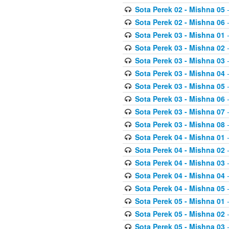
Sota Perek 02 - Mishna 05
-
Sota Perek 02 - Mishna 06
-
Sota Perek 03 - Mishna 01
-
Sota Perek 03 - Mishna 02
-
Sota Perek 03 - Mishna 03
-
Sota Perek 03 - Mishna 04
-
Sota Perek 03 - Mishna 05
-
Sota Perek 03 - Mishna 06
-
Sota Perek 03 - Mishna 07
-
Sota Perek 03 - Mishna 08
-
Sota Perek 04 - Mishna 01
-
Sota Perek 04 - Mishna 02
-
Sota Perek 04 - Mishna 03
-
Sota Perek 04 - Mishna 04
-
Sota Perek 04 - Mishna 05
-
Sota Perek 05 - Mishna 01
-
Sota Perek 05 - Mishna 02
-
Sota Perek 05 - Mishna 03
-