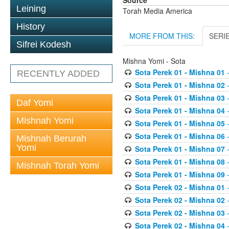
Source
Leining
Torah Media America
History
MORE FROM THIS:
SERI
Sifrei Kodesh
Mishna Yomi - Sota
Sota Perek 01 - Mishna 01
-
RECENTLY ADDED
Sota Perek 01 - Mishna 02
-
Sota Perek 01 - Mishna 03
-
Daf Yomi
Sota Perek 01 - Mishna 04
-
Mishnah Yomi
Sota Perek 01 - Mishna 05
-
Sota Perek 01 - Mishna 06
-
Mishnah Berurah
Yomi
Sota Perek 01 - Mishna 07
-
Sota Perek 01 - Mishna 08
-
Mishnah Torah Yomi
Sota Perek 01 - Mishna 09
-
Sota Perek 02 - Mishna 01
-
Sota Perek 02 - Mishna 02
-
Sota Perek 02 - Mishna 03
-
Sota Perek 02 - Mishna 04
-