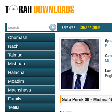
SPEAKERS
SHARE A SHIUR
Chumash
Spe
Rabb
Nach
Talmud
Cat
Mis
Mishnah
Lan
Halacha
Engl
Moadim
Machshava
Family
Sota Perek 09 - Mishna 1
Tefilla