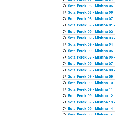
Sota Perek 08 - Mishna 05
-
Sota Perek 08 - Mishna 06
-
Sota Perek 08 - Mishna 07
-
Sota Perek 09 - Mishna 01
-
Sota Perek 09 - Mishna 02
-
Sota Perek 09 - Mishna 03
-
Sota Perek 09 - Mishna 04
-
Sota Perek 09 - Mishna 05
-
Sota Perek 09 - Mishna 06
-
Sota Perek 09 - Mishna 07
-
Sota Perek 09 - Mishna 08
-
Sota Perek 09 - Mishna 09
-
Sota Perek 09 - Mishna 10
-
Sota Perek 09 - Mishna 11
-
Sota Perek 09 - Mishna 12
-
Sota Perek 09 - Mishna 13
-
Sota Perek 09 - Mishna 14
-
Sota Perek 09 - Mishna 15
-