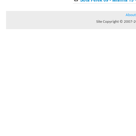
About
Site Copyright © 2007-20