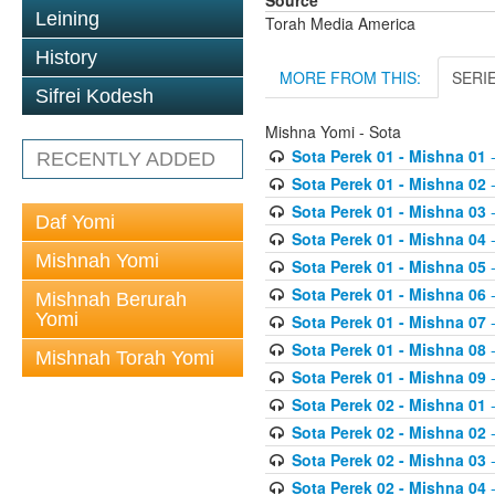
Source
Leining
Torah Media America
History
MORE FROM THIS:
SERI
Sifrei Kodesh
Mishna Yomi - Sota
Sota Perek 01 - Mishna 01
-
RECENTLY ADDED
Sota Perek 01 - Mishna 02
-
Sota Perek 01 - Mishna 03
-
Daf Yomi
Sota Perek 01 - Mishna 04
-
Mishnah Yomi
Sota Perek 01 - Mishna 05
-
Sota Perek 01 - Mishna 06
-
Mishnah Berurah
Yomi
Sota Perek 01 - Mishna 07
-
Sota Perek 01 - Mishna 08
-
Mishnah Torah Yomi
Sota Perek 01 - Mishna 09
-
Sota Perek 02 - Mishna 01
-
Sota Perek 02 - Mishna 02
-
Sota Perek 02 - Mishna 03
-
Sota Perek 02 - Mishna 04
-