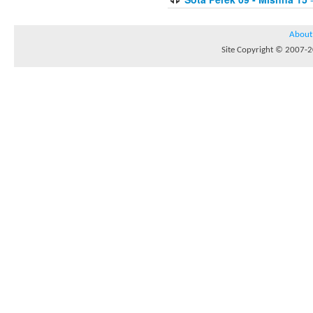
About
Site Copyright © 2007-20