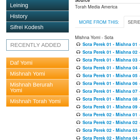
Source
Leining
Torah Media America
History
MORE FROM THIS:
SERI
Sifrei Kodesh
Mishna Yomi - Sota
Sota Perek 01 - Mishna 01
-
RECENTLY ADDED
Sota Perek 01 - Mishna 02
-
Sota Perek 01 - Mishna 03
-
Daf Yomi
Sota Perek 01 - Mishna 04
-
Mishnah Yomi
Sota Perek 01 - Mishna 05
-
Sota Perek 01 - Mishna 06
-
Mishnah Berurah
Yomi
Sota Perek 01 - Mishna 07
-
Sota Perek 01 - Mishna 08
-
Mishnah Torah Yomi
Sota Perek 01 - Mishna 09
-
Sota Perek 02 - Mishna 01
-
Sota Perek 02 - Mishna 02
-
Sota Perek 02 - Mishna 03
-
Sota Perek 02 - Mishna 04
-