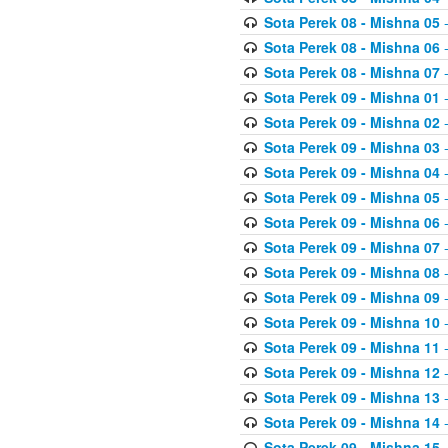
Sota Perek 08 - Mishna 05
-
Sota Perek 08 - Mishna 06
-
Sota Perek 08 - Mishna 07
-
Sota Perek 09 - Mishna 01
-
Sota Perek 09 - Mishna 02
-
Sota Perek 09 - Mishna 03
-
Sota Perek 09 - Mishna 04
-
Sota Perek 09 - Mishna 05
-
Sota Perek 09 - Mishna 06
-
Sota Perek 09 - Mishna 07
-
Sota Perek 09 - Mishna 08
-
Sota Perek 09 - Mishna 09
-
Sota Perek 09 - Mishna 10
-
Sota Perek 09 - Mishna 11
-
Sota Perek 09 - Mishna 12
-
Sota Perek 09 - Mishna 13
-
Sota Perek 09 - Mishna 14
-
Sota Perek 09 - Mishna 15
-