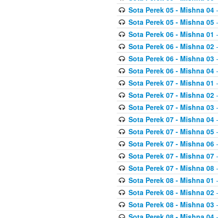
Sota Perek 05 - Mishna 04
-
Sota Perek 05 - Mishna 05
-
Sota Perek 06 - Mishna 01
-
Sota Perek 06 - Mishna 02
-
Sota Perek 06 - Mishna 03
-
Sota Perek 06 - Mishna 04
-
Sota Perek 07 - Mishna 01
-
Sota Perek 07 - Mishna 02
-
Sota Perek 07 - Mishna 03
-
Sota Perek 07 - Mishna 04
-
Sota Perek 07 - Mishna 05
-
Sota Perek 07 - Mishna 06
-
Sota Perek 07 - Mishna 07
-
Sota Perek 07 - Mishna 08
-
Sota Perek 08 - Mishna 01
-
Sota Perek 08 - Mishna 02
-
Sota Perek 08 - Mishna 03
-
Sota Perek 08 - Mishna 04
-