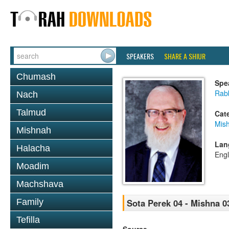
SPEAKERS
SHARE A SHIUR
Chumash
Spe
Rabb
Nach
Talmud
Cat
Mis
Mishnah
Lan
Halacha
Engl
Moadim
Machshava
Family
Sota Perek 04 - Mishna 0
Tefilla