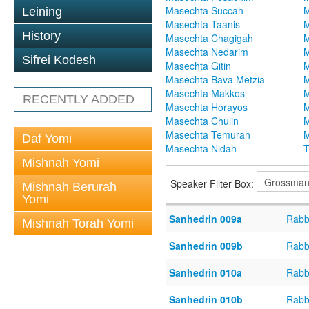
Masechta Succah
M
Leining
Masechta Taanis
M
History
Masechta Chagigah
M
Masechta Nedarim
M
Sifrei Kodesh
Masechta Gitin
M
Masechta Bava Metzia
M
Masechta Makkos
M
RECENTLY ADDED
Masechta Horayos
M
Masechta Chulin
M
Masechta Temurah
M
Daf Yomi
Masechta Nidah
T
Mishnah Yomi
Speaker Filter Box:
Mishnah Berurah
Yomi
Sanhedrin 009a
Rabb
Mishnah Torah Yomi
Sanhedrin 009b
Rabb
Sanhedrin 010a
Rabb
Sanhedrin 010b
Rabb