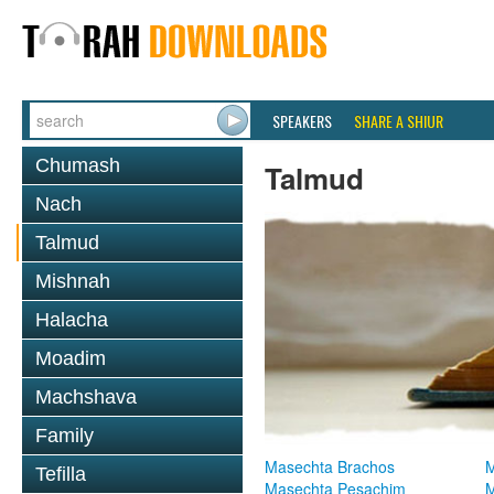
SPEAKERS
SHARE A SHIUR
Chumash
Talmud
Nach
Talmud
Mishnah
Halacha
Moadim
Machshava
Family
Masechta Brachos
M
Tefilla
Masechta Pesachim
M