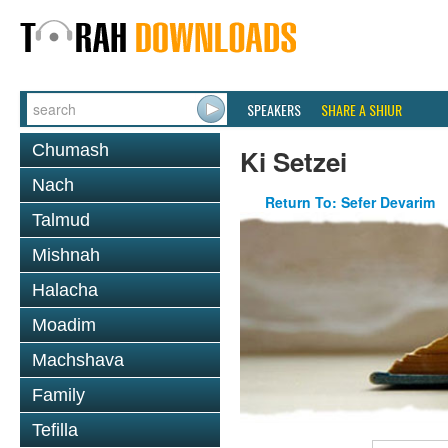
SPEAKERS
SHARE A SHIUR
Chumash
Ki Setzei
Nach
Return To: Sefer Devarim
Talmud
Mishnah
Halacha
Moadim
Machshava
Family
Tefilla