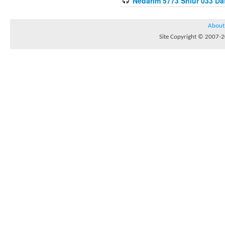
Nedarim 5773 Shiur 033 Da
About
Site Copyright © 2007-20