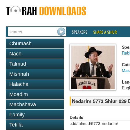
SPEAKERS
SHARE A SHIUR
Chumash
Spe
Rabb
Nach
Talmud
Cat
Mas
Mishnah
Lan
Halacha
Engl
Moadim
Nedarim 5773 Shiur 029 
Machshava
Family
Details
cdd/talmud/5773-nedarim/
Tefilla