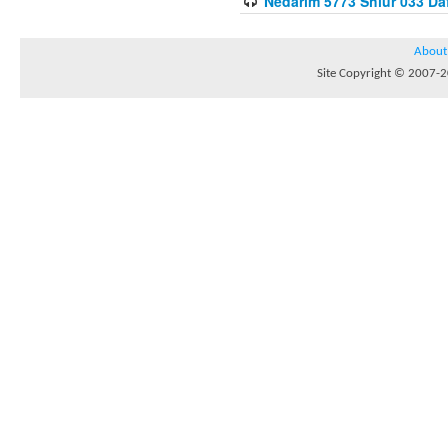
Nedarim 5773 Shiur 033 Da
About
Site Copyright © 2007-20