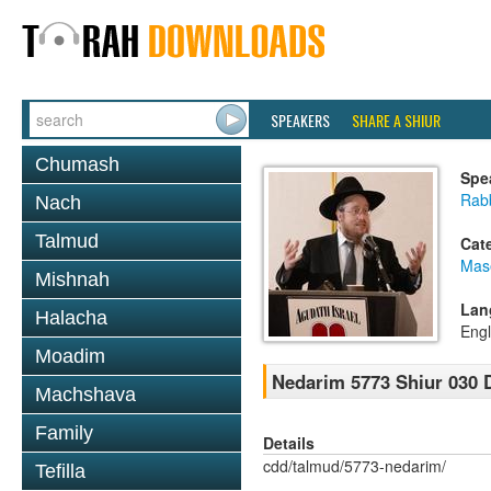
SPEAKERS
SHARE A SHIUR
Chumash
Spe
Rabb
Nach
Talmud
Cat
Mas
Mishnah
Lan
Halacha
Engl
Moadim
Nedarim 5773 Shiur 030 
Machshava
Family
Details
cdd/talmud/5773-nedarim/
Tefilla