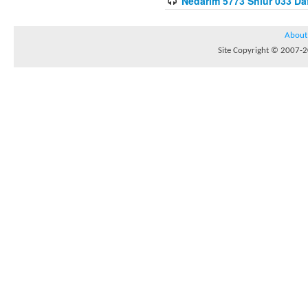
Nedarim 5773 Shiur 033 Da
About
Site Copyright © 2007-20