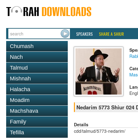
SPEAKERS
SHARE A SHIUR
Chumash
Spe
Rabb
Nach
Talmud
Cat
Mas
Mishnah
Lan
Halacha
Engl
Moadim
Nedarim 5773 Shiur 024 
Machshava
Family
Details
cdd/talmud/5773-nedarim/
Tefilla