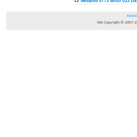
Nedarim 5773 Shiur 033 Da
About
Site Copyright © 2007-20