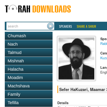
SPEAKERS
SHARE A SHIUR
Chumash
Spe
Rabb
Nach
Talmud
Cat
Kuza
Mishnah
Lan
Halacha
Engl
Moadim
Machshava
Sefer HaKuzari, Maamar 3
Family
Details
Tefilla