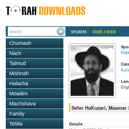
SPEAKERS
SHARE A SHIUR
Chumash
Spe
Rabb
Nach
Talmud
Cat
Kuza
Mishnah
Lan
Halacha
Engl
Moadim
Machshava
Sefer HaKuzari, Maamar 3
Family
Details
Tefilla