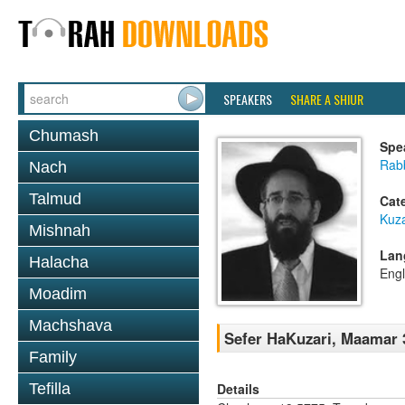
SPEAKERS
SHARE A SHIUR
Chumash
Spe
Rabb
Nach
Talmud
Cat
Kuza
Mishnah
Lan
Halacha
Engl
Moadim
Machshava
Sefer HaKuzari, Maamar 3
Family
Details
Tefilla