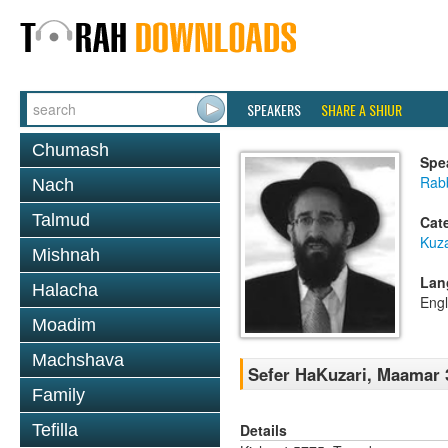
SPEAKERS
SHARE A SHIUR
Chumash
Spe
Rabb
Nach
Talmud
Cat
Kuza
Mishnah
Lan
Halacha
Engl
Moadim
Machshava
Sefer HaKuzari, Maamar 3
Family
Details
Tefilla