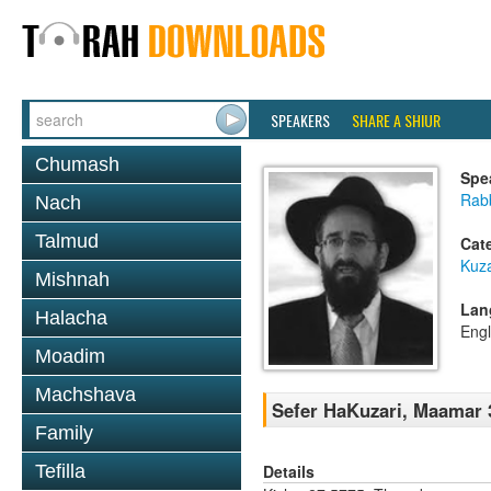
SPEAKERS
SHARE A SHIUR
Chumash
Spe
Rabb
Nach
Talmud
Cat
Kuza
Mishnah
Lan
Halacha
Engl
Moadim
Machshava
Sefer HaKuzari, Maamar 3
Family
Details
Tefilla