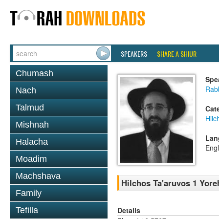
SPEAKERS
SHARE A SHIUR
Chumash
Spe
Rabb
Nach
Talmud
Cat
Hilc
Mishnah
Lan
Halacha
Engl
Moadim
Machshava
Hilchos Ta'aruvos 1 Yore
Family
Details
Tefilla