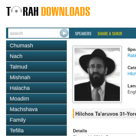
SPEAKERS
SHARE A SHIUR
Chumash
Spe
Rabb
Nach
Talmud
Cat
Hilc
Mishnah
Lan
Halacha
Engl
Moadim
Machshava
Hilchos Ta'aruvos 31-Yor
Family
Details
Tefilla